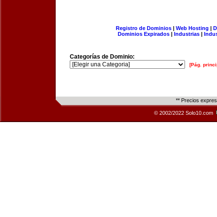
Registro de Dominios
|
Web Hosting
|
D
Dominios Expirados
|
Industrias
|
Indu
Categorías de Dominio:
[Pág. princi
** Precios expre
© 2002/2022 Solo10.com