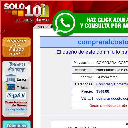
compraralcost
El dueño de este dominio lo ha
Mayusculas:
COMPRARALCOST
Minusculas:
compraralcosto.com
Longitud:
14 caracteres
Categorias:
Compras y Comercio
Precio:
$500.00
Visitar!
compraralcosto.c
Serán consideradas ofer
R