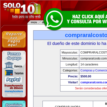
compraralcost
El dueño de este dominio lo ha
Mayusculas:
COMPRARALCOST
Minusculas:
compraralcosto.com
Longitud:
14 caracteres
Categorias:
Compras y Comercio
Precio:
$500.00
Visitar!
compraralcosto.c
Serán consideradas ofer
R