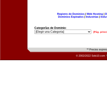
Registro de Dominios
|
Web Hosting
|
D
Dominios Expirados
|
Industrias
|
Indu
Categorías de Dominio:
[Pág. princi
** Precios expre
© 2002/2022 Solo10.com