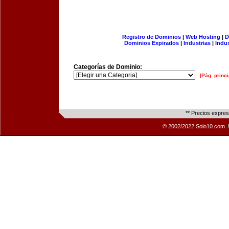
Registro de Dominios
|
Web Hosting
|
D
Dominios Expirados
|
Industrias
|
Indu
Categorías de Dominio:
[Pág. princi
** Precios expre
© 2002/2022 Solo10.com