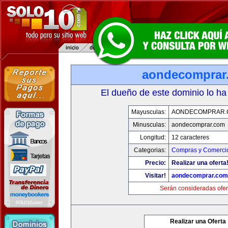
aondecomprar
El dueño de este dominio lo ha
Mayusculas:
AONDECOMPRAR.
Minusculas:
aondecomprar.com
Longitud:
12 caracteres
Categorias:
Compras y Comercio
Precio:
Realizar una oferta
Visitar!
aondecomprar.com
Serán consideradas ofer
Realizar una Oferta