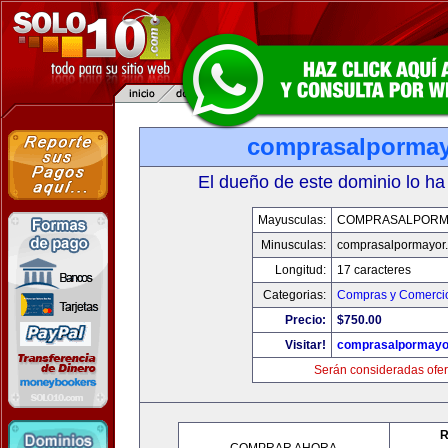
comprasalporma
El dueño de este dominio lo ha
Mayusculas:
COMPRASALPORM
Minusculas:
comprasalpormayor
Longitud:
17 caracteres
Categorias:
Compras y Comercio
Precio:
$750.00
Visitar!
comprasalpormayo
Serán consideradas ofer
R