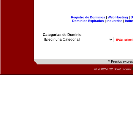
Registro de Dominios
|
Web Hosting
|
D
Dominios Expirados
|
Industrias
|
Indu
Categorías de Dominio:
[Pág. princi
** Precios expre
© 2002/2022 Solo10.com