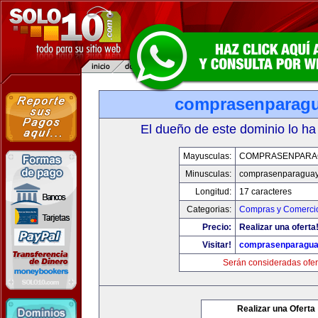
comprasenparag
El dueño de este dominio lo ha
Mayusculas:
COMPRASENPARA
Minusculas:
comprasenparagua
Longitud:
17 caracteres
Categorias:
Compras y Comercio
Precio:
Realizar una oferta
Visitar!
comprasenparagua
Serán consideradas ofer
Realizar una Oferta