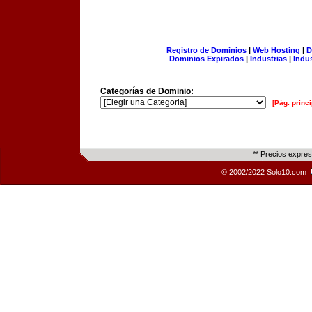
Registro de Dominios
|
Web Hosting
|
D
Dominios Expirados
|
Industrias
|
Indu
Categorías de Dominio:
[Pág. princi
** Precios expre
© 2002/2022 Solo10.com