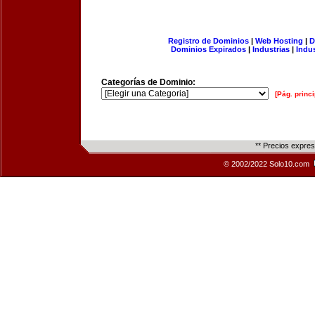
Registro de Dominios
|
Web Hosting
|
D
Dominios Expirados
|
Industrias
|
Indu
Categorías de Dominio:
[Pág. princi
** Precios expre
© 2002/2022 Solo10.com