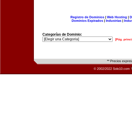
Registro de Dominios
|
Web Hosting
|
D
Dominios Expirados
|
Industrias
|
Indu
Categorías de Dominio:
[Pág. princi
** Precios expre
© 2002/2022 Solo10.com