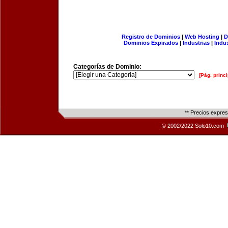
Registro de Dominios
|
Web Hosting
|
D
Dominios Expirados
|
Industrias
|
Indu
Categorías de Dominio:
[Pág. princi
** Precios expre
© 2002/2022 Solo10.com