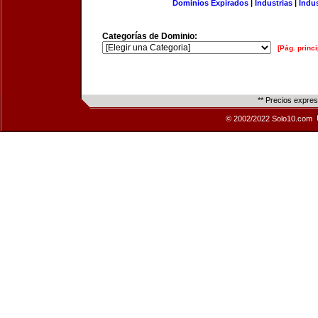
Dominios Expirados
|
Industrias
|
Indu
Categorías de Dominio:
[Pág. princi
** Precios expre
© 2002/2022 Solo10.com