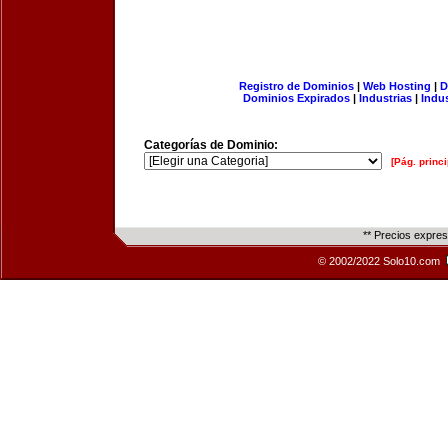
Registro de Dominios
|
Web Hosting
|
D
Dominios Expirados
|
Industrias
|
Indu
Categorías de Dominio:
[Pág. princi
** Precios expre
© 2002/2022 Solo10.com