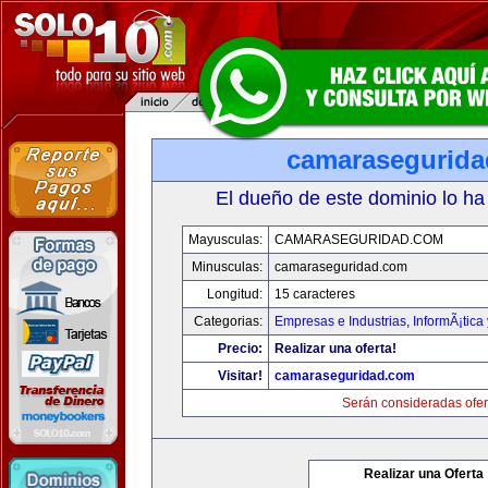
camarasegurid
El dueño de este dominio lo ha
Mayusculas:
CAMARASEGURIDAD.COM
Minusculas:
camaraseguridad.com
Longitud:
15 caracteres
Categorias:
Empresas e Industrias
,
InformÃ¡tica
Precio:
Realizar una oferta!
Visitar!
camaraseguridad.com
Serán consideradas ofer
Realizar una Oferta