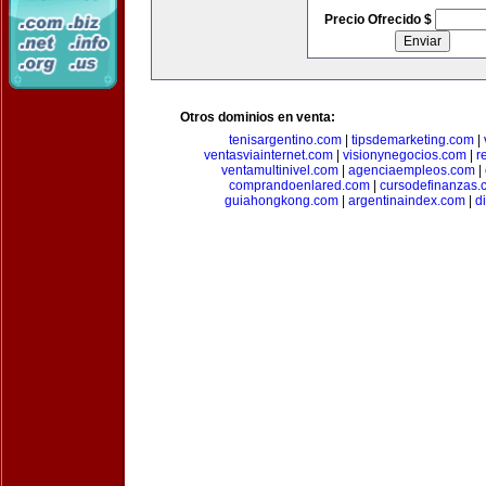
Precio Ofrecido $
Otros dominios en venta:
tenisargentino.com
|
tipsdemarketing.com
|
ventasviainternet.com
|
visionynegocios.com
|
r
ventamultinivel.com
|
agenciaempleos.com
|
comprandoenlared.com
|
cursodefinanzas.
guiahongkong.com
|
argentinaindex.com
|
d