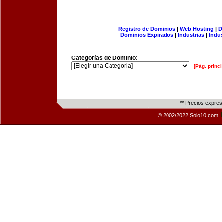
Registro de Dominios
|
Web Hosting
|
D
Dominios Expirados
|
Industrias
|
Indu
Categorías de Dominio:
[Pág. princi
** Precios expre
© 2002/2022 Solo10.com