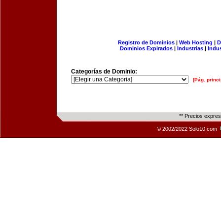
Registro de Dominios
|
Web Hosting
|
D
Dominios Expirados
|
Industrias
|
Indu
Categorías de Dominio:
[Pág. princi
** Precios expre
© 2002/2022 Solo10.com