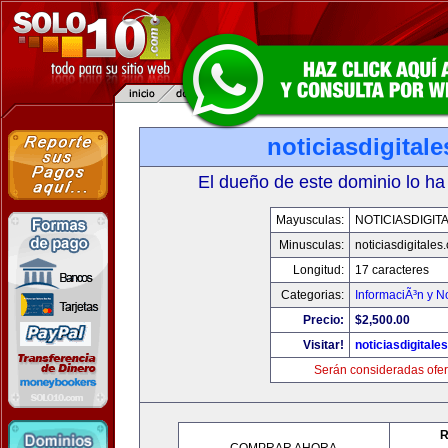
noticiasdigital
El dueño de este dominio lo ha
Mayusculas:
NOTICIASDIGIT
Minusculas:
noticiasdigitales
Longitud:
17 caracteres
Categorias:
InformaciÃ³n y No
Precio:
$2,500.00
Visitar!
noticiasdigitale
Serán consideradas ofer
R