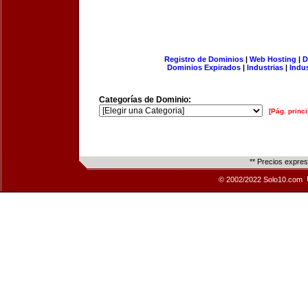
Registro de Dominios
|
Web Hosting
|
D
Dominios Expirados
|
Industrias
|
Indu
Categorías de Dominio:
[Pág. princi
** Precios expre
© 2002/2022 Solo10.com