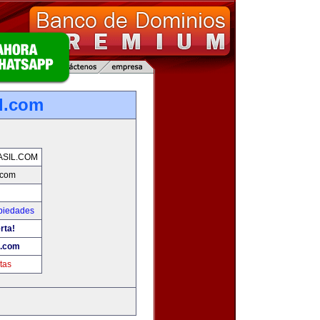
l.com
SIL.COM
.com
piedades
rta!
l.com
tas