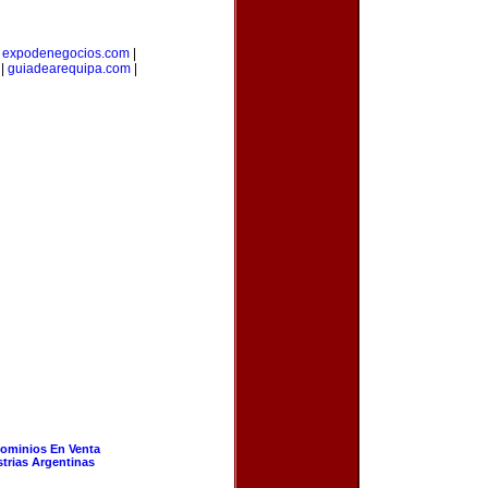
|
expodenegocios.com
|
|
guiadearequipa.com
|
ominios En Venta
strias Argentinas