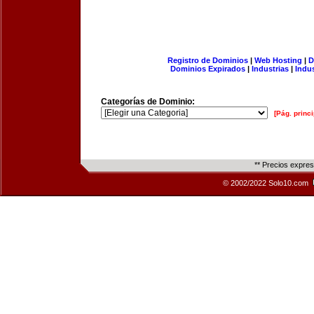
Registro de Dominios
|
Web Hosting
|
D
Dominios Expirados
|
Industrias
|
Indu
Categorías de Dominio:
[Pág. princi
** Precios expre
© 2002/2022 Solo10.com