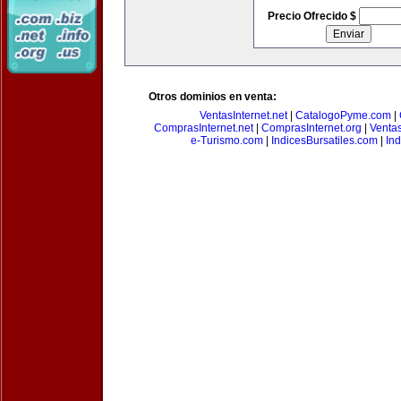
Precio Ofrecido $
Otros dominios en venta:
VentasInternet.net
|
CatalogoPyme.com
|
ComprasInternet.net
|
ComprasInternet.org
|
Ventas
e-Turismo.com
|
IndicesBursatiles.com
|
In