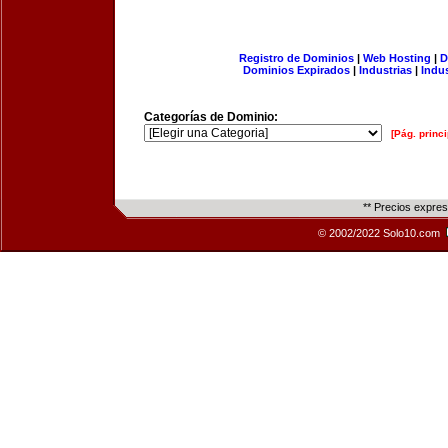
Registro de Dominios
|
Web Hosting
|
D
Dominios Expirados
|
Industrias
|
Indu
Categorías de Dominio:
[Pág. princi
** Precios expre
© 2002/2022 Solo10.com