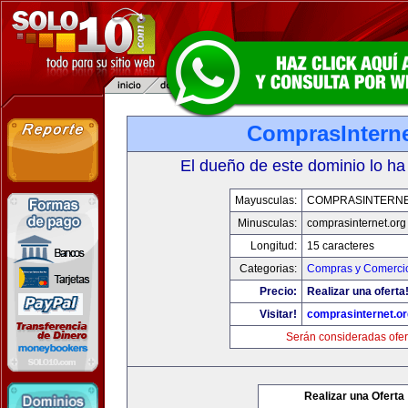
ComprasInterne
El dueño de este dominio lo ha
Mayusculas:
COMPRASINTERNE
Minusculas:
comprasinternet.org
Longitud:
15 caracteres
Categorias:
Compras y Comercio
Precio:
Realizar una oferta
Visitar!
comprasinternet.or
Serán consideradas ofer
Realizar una Oferta