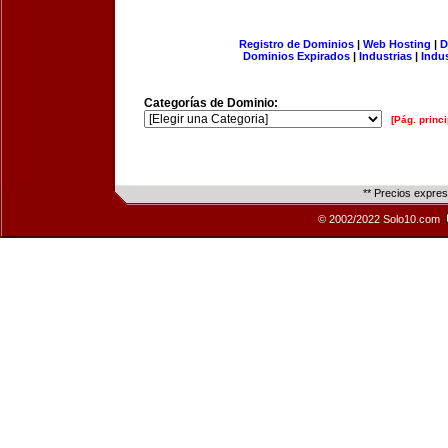
Registro de Dominios
|
Web Hosting
|
D
Dominios Expirados
|
Industrias
|
Indu
Categorías de Dominio:
[Pág. princi
** Precios expre
© 2002/2022 Solo10.com