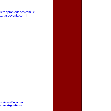
ilerdepropiedades.com
|
e-
cartasdeventa.com
|
ominios En Venta
strias Argentinas