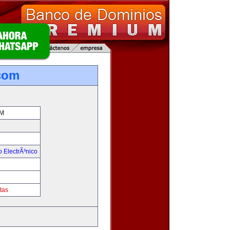
com
M
 ElectrÃ³nico
tas