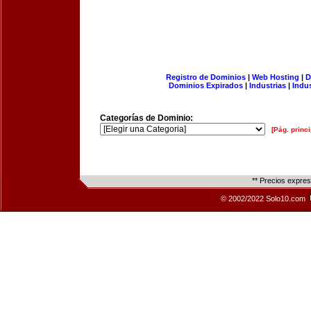
Registro de Dominios
|
Web Hosting
|
D
Dominios Expirados
|
Industrias
|
Indu
Categorías de Dominio:
[Pág. princi
** Precios expre
© 2002/2022 Solo10.com