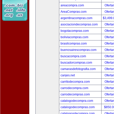
areacompra.com
Oferta
AreaCompras.com
Oferta
argentinacompras.com
$3,499
asociaciondecompras.com
Oferta
bogotacompras.com
Oferta
boliviacompras.com
Oferta
brasilcompras.com
Oferta
buenosairescompras.com
Oferta
buscacompra.com
Oferta
buscadorcompras.com
Oferta
camarasdefotografia.com
Oferta
canjes.net
Oferta
carritodecompra.com
Oferta
carrodecompra.com
Oferta
carrodecompras.com
Oferta
catalogodecompra.com
Oferta
catalogodecompras.com
$850.
catalogosdecompra.com
Oferta