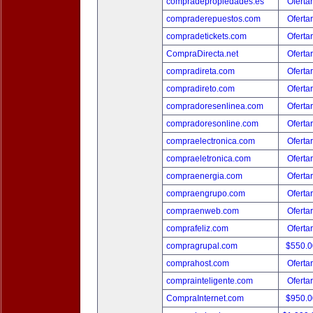
compradepropiedades.es
Oferta
compraderepuestos.com
Oferta
compradetickets.com
Oferta
CompraDirecta.net
Oferta
compradireta.com
Oferta
compradireto.com
Oferta
compradoresenlinea.com
Oferta
compradoresonline.com
Oferta
compraelectronica.com
Oferta
compraeletronica.com
Oferta
compraenergia.com
Oferta
compraengrupo.com
Oferta
compraenweb.com
Oferta
comprafeliz.com
Oferta
compragrupal.com
$550.
comprahost.com
Oferta
comprainteligente.com
Oferta
CompraInternet.com
$950.