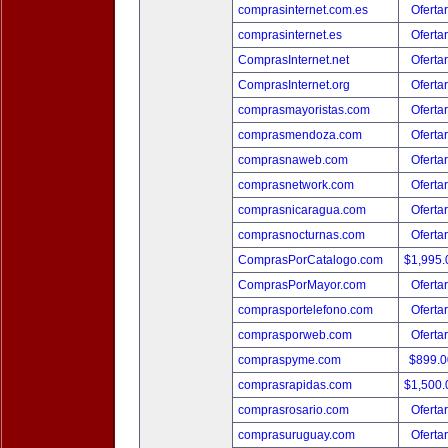
comprasinternet.com.es
Oferta
comprasinternet.es
Oferta
ComprasInternet.net
Oferta
ComprasInternet.org
Oferta
comprasmayoristas.com
Oferta
comprasmendoza.com
Oferta
comprasnaweb.com
Oferta
comprasnetwork.com
Oferta
comprasnicaragua.com
Oferta
comprasnocturnas.com
Oferta
ComprasPorCatalogo.com
$1,995
ComprasPorMayor.com
Oferta
comprasportelefono.com
Oferta
comprasporweb.com
Oferta
compraspyme.com
$899.
comprasrapidas.com
$1,500
comprasrosario.com
Oferta
comprasuruguay.com
Oferta