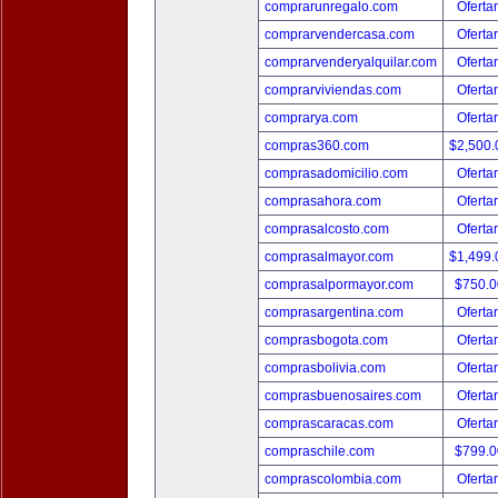
comprarunregalo.com
Oferta
comprarvendercasa.com
Oferta
comprarvenderyalquilar.com
Oferta
comprarviviendas.com
Oferta
comprarya.com
Oferta
compras360.com
$2,500
comprasadomicilio.com
Oferta
comprasahora.com
Oferta
comprasalcosto.com
Oferta
comprasalmayor.com
$1,499
comprasalpormayor.com
$750.
comprasargentina.com
Oferta
comprasbogota.com
Oferta
comprasbolivia.com
Oferta
comprasbuenosaires.com
Oferta
comprascaracas.com
Oferta
compraschile.com
$799.
comprascolombia.com
Oferta