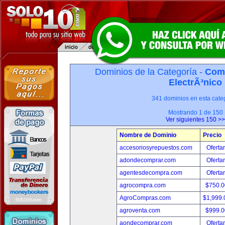
Dominios de la Categoría -
Com
ElectrÃ³nico
341 dominios en esta categ
Mostrando 1 de 150
Ver siguientes 150 >>
Nombre de Dominio
Precio
accesoriosyrepuestos.com
Oferta
adondecomprar.com
Oferta
agentesdecompra.com
Oferta
agrocompra.com
$750.
AgroCompras.com
$1,999
agroventa.com
$999.
aondecomprar.com
Oferta